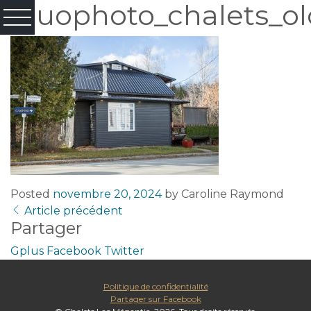
Fluophoto_chalets_ol
Posted
novembre 20, 2024
by
Caroline Raymond
Article précédent
Partager
Gplus
Facebook
Twitter
Politique de confidentialité
Partager sur Facebook