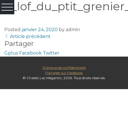
o_lof_du_ptit_grenier
Posted
janvier 24, 2020
by
admin
Article précédent
Partager
Gplus
Facebook
Twitter
Politique de confidentialité
Partager sur Facebook
© Chalets Lac Mégantic, 2026. Tous droits réservés.