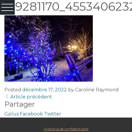
319281170_455340623
Posted
décembre 17, 2022
by
Caroline Raymond
Article précédent
Partager
Gplus
Facebook
Twitter
Politique de confidentialité