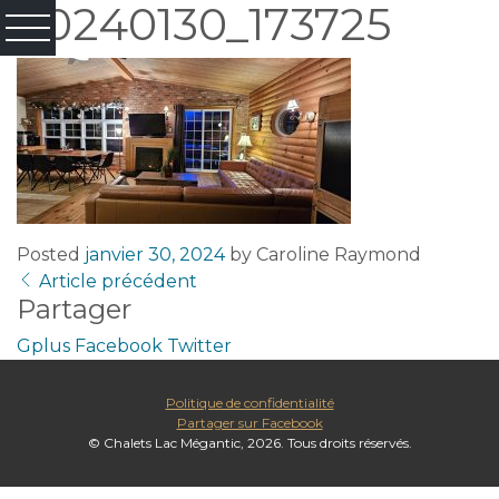
20240130_173725
Posted
janvier 30, 2024
by
Caroline Raymond
Article précédent
Partager
Gplus
Facebook
Twitter
Politique de confidentialité
Partager sur Facebook
© Chalets Lac Mégantic, 2026. Tous droits réservés.