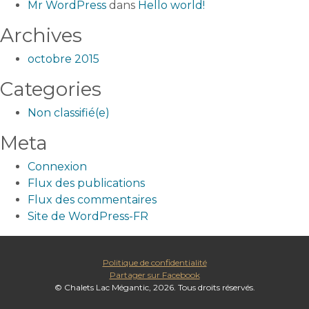
Mr WordPress
dans
Hello world!
Archives
octobre 2015
Categories
Non classifié(e)
Meta
Connexion
Flux des publications
Flux des commentaires
Site de WordPress-FR
Politique de confidentialité
Partager sur Facebook
© Chalets Lac Mégantic, 2026. Tous droits réservés.